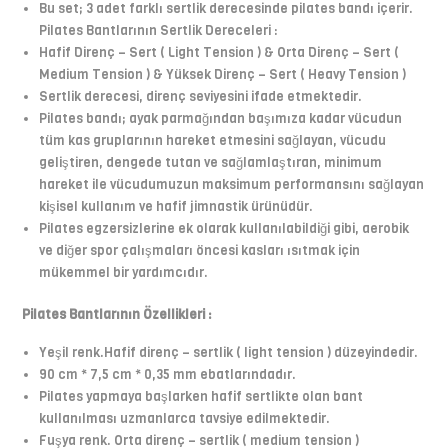
Bu set; 3 adet farklı sertlik derecesinde pilates bandı içerir.
Pilates Bantlarının Sertlik Dereceleri :
Hafif Direnç – Sert ( Light Tension ) & Orta Direnç – Sert (
Medium Tension ) & Yüksek Direnç – Sert ( Heavy Tension )
Sertlik derecesi, direnç seviyesini ifade etmektedir.
Pilates bandı; ayak parmağından başımıza kadar vücudun
tüm kas gruplarının hareket etmesini sağlayan, vücudu
geliştiren, dengede tutan ve sağlamlaştıran, minimum
hareket ile vücudumuzun maksimum performansını sağlayan
kişisel kullanım ve hafif jimnastik ürünüdür.
Pilates egzersizlerine ek olarak kullanılabildiği gibi, aerobik
ve diğer spor çalışmaları öncesi kasları ısıtmak için
mükemmel bir yardımcıdır.
Pilates Bantlarının Özellikleri :
Yeşil renk.Hafif direnç – sertlik ( light tension ) düzeyindedir.
90 cm * 7,5 cm * 0,35 mm ebatlarındadır.
Pilates yapmaya başlarken hafif sertlikte olan bant
kullanılması uzmanlarca tavsiye edilmektedir.
Fuşya renk. Orta direnç – sertlik ( medium tension )