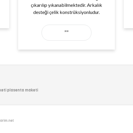
çıkarılıp yıkanabilmektedir. Arkalık
desteği çelik konstrüksiyonludur.
””
keti plasenta maketi
arim.net