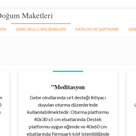
Doğum Maketleri
YFA
GEBE OKULU MALZEMELERİ
KATALOG VE ŞARTNAME
GEB
”Meditasyon
in
Gebe okullarında sırt desteği ihtiyacı
0
duyulan oturma düzenlerinde
ı
kullanılabilmektedir. Oturma platformu
40x30 x5 cm ebatlarında Destek
platformu uygun eğimde ve 40x60 cm
ebatlarında Fermuarlı kılıf istenildiğinde