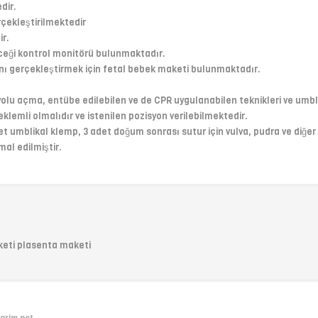
dir.
çekleştirilmektedir
ir.
ceği kontrol monitörü bulunmaktadır.
ı gerçekleştirmek için fetal bebek maketi bulunmaktadır.
lu açma, entübe edilebilen ve de CPR uygulanabilen teknikleri ve umbl
lemli olmalıdır ve istenilen pozisyon verilebilmektedir.
t umblikal klemp, 3 adet doğum sonrası sutur için vulva, pudra ve diğer
al edilmiştir.
keti plasenta maketi