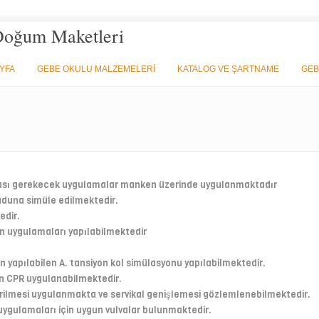
Doğum Maketleri
YFA
GEBE OKULU MALZEMELERİ
KATALOG VE ŞARTNAME
GEB
rası gerekecek uygulamalar manken üzerinde uygulanmaktadır
duna simüle edilmektedir.
edir.
n uygulamaları yapılabilmektedir
n yapılabilen A. tansiyon kol simülasyonu yapılabilmektedir.
en CPR uygulanabilmektedir.
irilmesi uygulanmakta ve servikal genişlemesi gözlemlenebilmektedir.
ygulamaları için uygun vulvalar bulunmaktedir.